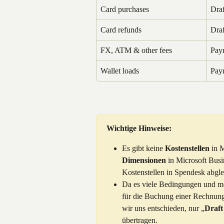
Card purchases
Draf
Card refunds
Draf
FX, ATM & other fees
Paym
Wallet loads
Paym
Wichtige Hinweise:
Es gibt keine 
Kostenstellen
 in 
Dimensionen
 in Microsoft Busi
Kostenstellen in Spendesk abgle
Da es viele Bedingungen und mö
für die Buchung einer Rechnung 
wir uns entschieden, nur „
Draft
übertragen.