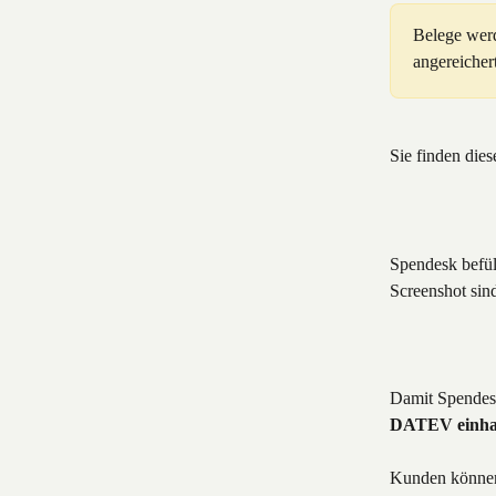
Belege wer
angereichert
Sie finden di
Spendesk befül
Screenshot sind
Damit Spendesk
DATEV einhal
Kunden können 