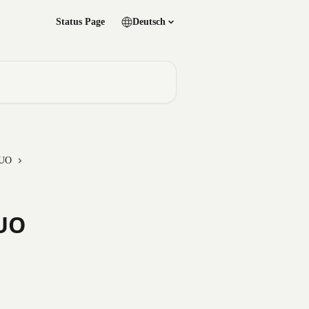
Status Page
Deutsch
UO
 UO