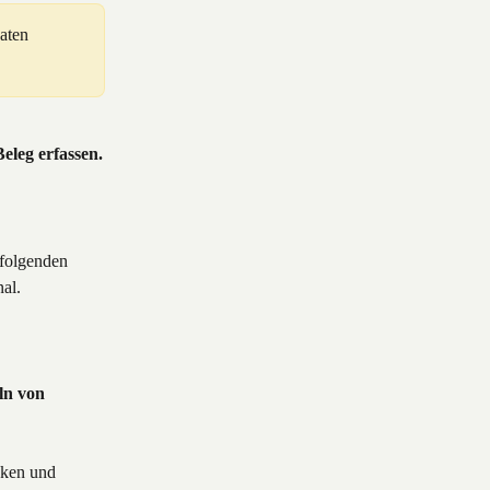
aten 
Beleg erfassen.
 folgenden 
nal.
ln von 
cken und 