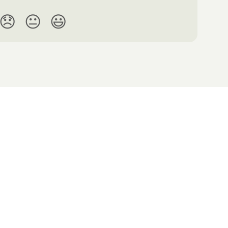
😞
😐
😃