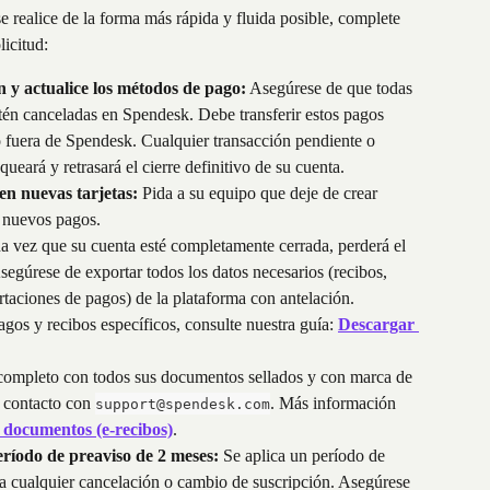
se realice de la forma más rápida y fluida posible, complete 
licitud:
n y actualice los métodos de pago:
 Asegúrese de que todas 
estén canceladas en Spendesk. Debe transferir estos pagos 
 fuera de Spendesk. Cualquier transacción pendiente o 
ueará y retrasará el cierre definitivo de su cuenta.
ten nuevas tarjetas:
 Pida a su equipo que deje de crear 
ar nuevos pagos.
a vez que su cuenta esté completamente cerrada, perderá el 
egúrese de exportar todos los datos necesarios (recibos, 
rtaciones de pagos) de la plataforma con antelación.
os y recibos específicos, consulte nuestra guía: 
Descargar 
completo con todos sus documentos sellados y con marca de 
 contacto con 
. Más información 
support@spendesk.com
e documentos (e-recibos)
.
eríodo de preaviso de 2 meses:
 Se aplica un período de 
 a cualquier cancelación o cambio de suscripción. Asegúrese 