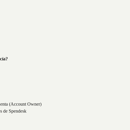
cía?
cuenta (Account Owner)
es de Spendesk