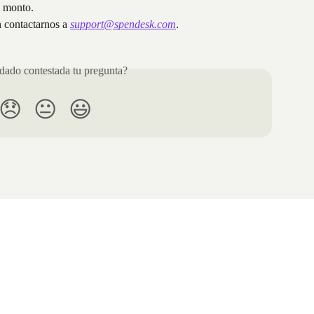
o monto.
n contactarnos a 
support@spendesk.com
.
ado contestada tu pregunta?
😞
😐
😃