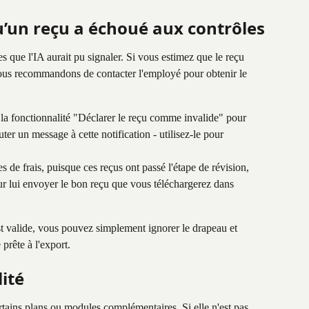
u’un reçu a échoué aux contrôles
s que l'IA aurait pu signaler. Si vous estimez que le reçu 
vous recommandons de contacter l'employé pour obtenir le 
z la fonctionnalité "Déclarer le reçu comme invalide" pour 
er un message à cette notification - utilisez-le pour 
s de frais, puisque ces reçus ont passé l'étape de révision, 
r lui envoyer le bon reçu que vous téléchargerez dans 
t valide, vous pouvez simplement ignorer le drapeau et 
rête à l'export.
lité
ertains plans ou modules complémentaires. Si elle n'est pas 