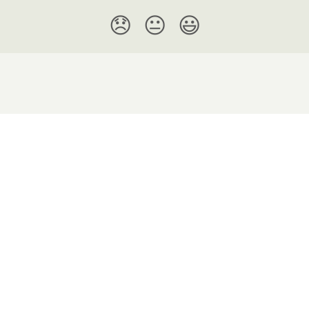
😞
😐
😃