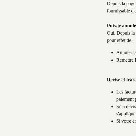
Depuis la page d
fournissable d'
Puis-je annul
Oui. Depuis la 
pour effet de :
Annuler la
Remettre l
Devise et frais
Les factur
paiement p
Si la devi
s'applique
Si votre e