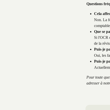
Questions fré
Cela affe
Non. La fo
comptables
Que se pas
Si l'OCR d
de la révis
Puis-je p
Oui, les f
Puis-je p
Actuelleme
Pour toute que
adresser à notr