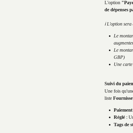
L'option 
"Paye
de dépenses p
ℹ️ L'option sera 
Le montant
augmenter
Le montant
GBP)
Une carte
Suivi du paiem
Une fois qu'une
liste 
Fournisse
Paiement 
Réglé
 : U
Tags de s