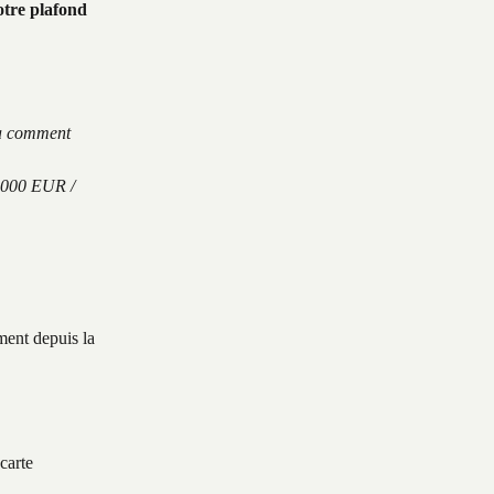
otre plafond 
ra comment 
 000 EUR / 
ment depuis la 
 carte