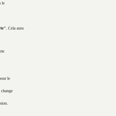
 le 
rte"
. Cela aura 
rte
pour le 
e change 
sion.