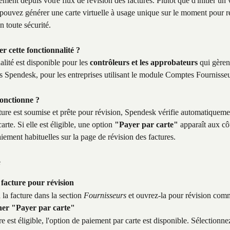
tement depuis votre flux de révision des factures. Plutôt que d'initier un
pouvez générer une carte virtuelle à usage unique sur le moment pour ré
n toute sécurité.
er cette fonctionnalité ?
alité est disponible pour les 
contrôleurs et les approbateurs
 qui gèren
s Spendesk, pour les entreprises utilisant le module Comptes Fournisse
onctionne ?
ure est soumise et prête pour révision, Spendesk vérifie automatiquement
arte. Si elle est éligible, une option 
"Payer par carte"
 apparaît aux cô
ement habituelles sur la page de révision des factures.
e
 facture pour révision
la facture dans la section 
Fournisseurs
 et ouvrez-la pour révision com
ner "Payer par carte"
ure est éligible, l'option de paiement par carte est disponible. Sélectionne