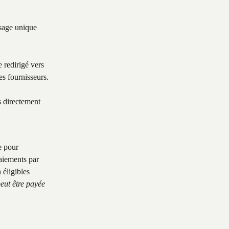
usage unique 
e redirigé vers 
des fournisseurs.
s directement 
e pour 
paiements par 
 éligibles 
eut être payée 