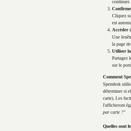
continuer.
Confirme
Cliquez su
est automa
Accéder à
Une fenêtr
la page de 
Utiliser 
Partagez l
sur le por
Comment Spende
Spendesk utili
déterminer si e
carte). Les fact
l'afficheront é
par carte ?"
Quelles sont le