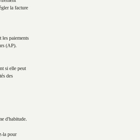
 virement 
gler la facture 
t les paiements 
urs (AP).
 si elle peut 
tés des 
me d'habitude.
z-la pour 