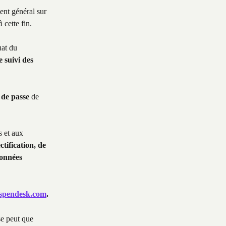
nt général sur 
 cette fin. 
at du 
e suivi des 
 de passe 
de 
s et aux 
ctification, de 
données 
spendesk.com
.
e peut que 